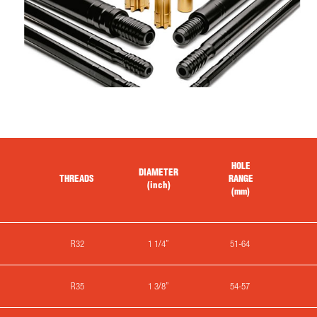
HOLE
DIAMETER
THREADS
RANGE
(inch)
(mm)
R32
1 1/4”
51-64
R35
1 3/8”
54-57