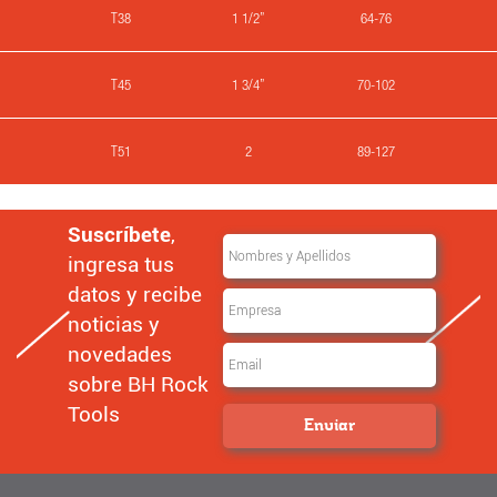
T38
1 1/2”
64-76
T45
1 3/4”
70-102
T51
2
89-127
Suscríbete
,
ingresa tus
datos y recibe
noticias y
novedades
sobre BH Rock
Tools