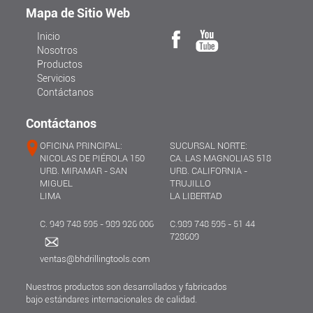
Mapa de Sitio Web
Inicio
Nosotros
Productos
Servicios
Contáctanos
Contáctanos
OFICINA PRINCIPAL:
SUCURSAL NORTE:
NICOLAS DE PIÉROLA 150
CA. LAS MAGNOLIAS 518
URB. MIRAMAR - SAN
URB. CALIFORNIA -
MIGUEL
TRUJILLO
LIMA
LA LIBERTAD
C. 949 748 595 - 989 926 006
C.989 748 595 - 51 44
728609
ventas@bhdrillingtools.com
Nuestros productos son desarrollados y fabricados
bajo estándares internacionales de calidad.